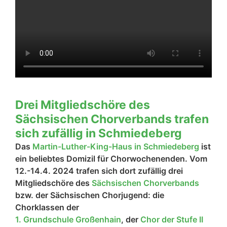
Drei Mitgliedschöre des
Sächsischen Chorverbands trafen
sich zufällig in Schmiedeberg
Das
Martin-Luther-King-Haus in Schmiedeberg
ist
ein beliebtes Domizil für Chorwochenenden. Vom
12.-14.4. 2024 trafen sich dort zufällig drei
Mitgliedschöre des
Sächsischen Chorverbands
bzw. der Sächsischen Chorjugend: die
Chorklassen der
1. Grundschule Großenhain
, der
Chor der Stufe II